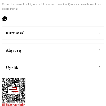
E-postalarımızı almak için kaydoluyorsunuz ve dilediğiniz zaman abonelikten
çıkabilirsiniz.
Handygoo Bronz Renkli Bakır Cezve Takımı 4 lü
Handygoo
Kurumsal
4.500,00 TL
Alışveriş
Üyelik