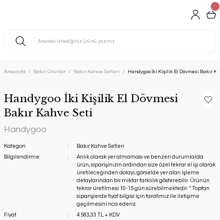
Anasayfa
Bakır Ürünler
Bakır Kahve Setleri
Handygoo İki Kişilik El Dövmesi Bakır K
Handygoo İki Kişilik El Dövmesi
Bakır Kahve Seti
Handygoo
Kategori
Bakır Kahve Setleri
Bilgilendirme:
Anlık olarak yer almaması ve benzeri durumlarda
ürün, siparişinizin ardından size özel tekrar el işi olarak
üretileceğinden dolayı, görselde yer alan işleme
detaylarından bir miktar farklılık gösterebilir. Ürünün
tekrar üretilmesi 10-15 gün sürebilmektedir. * Toptan
siparişlerde fiyat bilgisi için tarafımız ile iletişime
geçilmesini rica ederiz.
Fiyat
4.583,33 TL + KDV