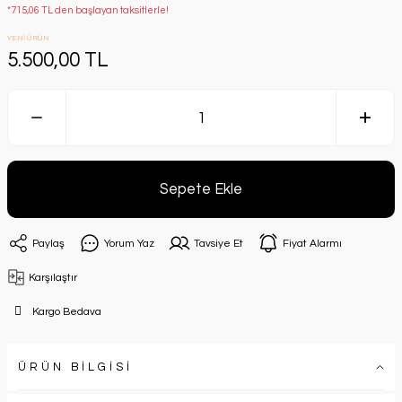
*715,06 TL den başlayan taksitlerle!
YENİ ÜRÜN
5.500,00 TL
Sepete Ekle
Paylaş
Yorum Yaz
Tavsiye Et
Fiyat Alarmı
Karşılaştır
Kargo Bedava
ÜRÜN BİLGİSİ