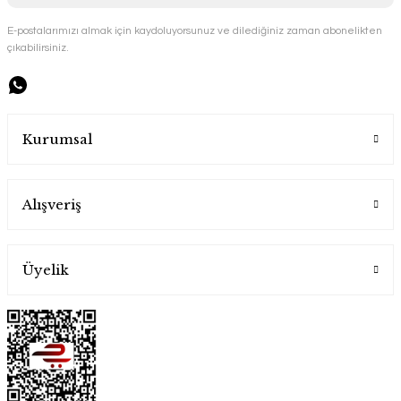
E-postalarımızı almak için kaydoluyorsunuz ve dilediğiniz zaman abonelikten
çıkabilirsiniz.
Handygoo Bronz Renkli Bakır Cezve Takımı 4 lü
Handygoo
Kurumsal
4.500,00 TL
Alışveriş
Üyelik