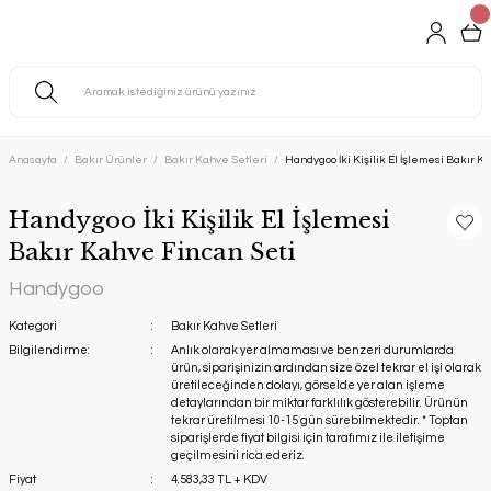
Anasayfa
Bakır Ürünler
Bakır Kahve Setleri
Handygoo İki Kişilik El İşlemesi Bakır K
Handygoo İki Kişilik El İşlemesi
Bakır Kahve Fincan Seti
Handygoo
Kategori
Bakır Kahve Setleri
Bilgilendirme:
Anlık olarak yer almaması ve benzeri durumlarda
ürün, siparişinizin ardından size özel tekrar el işi olarak
üretileceğinden dolayı, görselde yer alan işleme
detaylarından bir miktar farklılık gösterebilir. Ürünün
tekrar üretilmesi 10-15 gün sürebilmektedir. * Toptan
siparişlerde fiyat bilgisi için tarafımız ile iletişime
geçilmesini rica ederiz.
Fiyat
4.583,33 TL + KDV