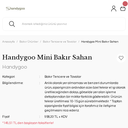
Anasayfa
Bakır Ürünler
Bakır Tencere ve Tavalar
Handygoo Mini Bakır Sahan
Handygoo Mini Bakır Sahan
Handygoo
Kategori
Bakır Tencere ve Tavalar
Bilgilendirme:
Anlık olarak yer almaması ve benzeri durumlarda
ürün, siparişinizin ardından size özel tekrar el işi olarak
üretileceğinden dolayı, görselde yer alan işleme
detaylarından bir miktar farklılık gösterebilir. Ürünün
tekrar üretilmesi 10-15 gün sürebilmektedir. * Toptan
siparişlerde fiyat bilgisi için tarafımız ile iletişime
geçilmesini rica ederiz.
Fiyat
958,33 TL + KDV
*149,51 TL den başlayan taksitlerle!