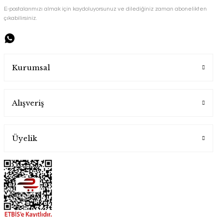
E-postalarımızı almak için kaydoluyorsunuz ve dilediğiniz zaman abonelikten
çıkabilirsiniz.
Handygoo Antepia Dövme Bakır Tencere Seti
Handygoo
Kurumsal
9.500,00 TL
Alışveriş
Üyelik