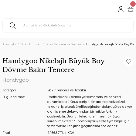
Anasayfa
Bakır Ürünler
Bakır Tencere ve Tavalar
Handygoo Nikelajlı Büyük Boy Döv
Handygoo Nikelajlı Büyük Boy
Dövme Bakır Tencere
Handygoo
Kategori
Bakır Tencere ve Tavalar
Bilgilendirme:
Üreticide anlık olarak yer almaması ve benzeri
durumlarda ürün, siparişinizin ardından size özel
tekrar el işi olarak üretileceğinden dolayı, görselde yer
alan işleme detaylarından bir miktar farklılık
gösterebilir. Ürünün tekrar üretilmesi 10-15 gün
sürebilmektedir. * Toptan siparişlerde fiyat bilgisi için
tarafımız ile iletişime geçilmesini rica ederiz.
Fiyat
4.166,67 TL + KDV