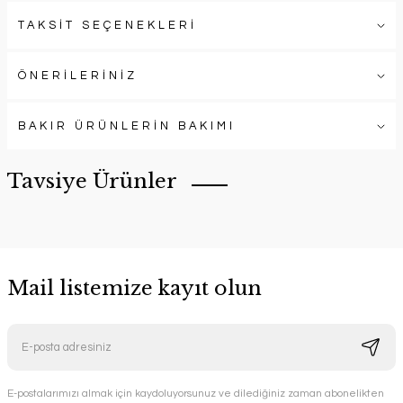
TAKSİT SEÇENEKLERİ
ÖNERİLERİNİZ
BAKIR ÜRÜNLERİN BAKIMI
Tavsiye Ürünler
Mail listemize kayıt olun
Sofraların Sultanı Bakır Tencere
E-postalarımızı almak için kaydoluyorsunuz ve dilediğiniz zaman abonelikten