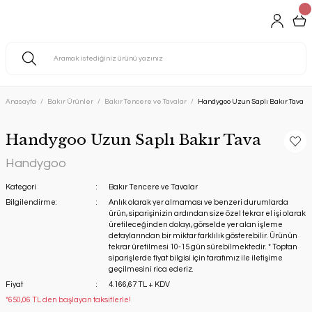
Anasayfa
Bakır Ürünler
Bakır Tencere ve Tavalar
Handygoo Uzun Saplı Bakır Tava
Handygoo Uzun Saplı Bakır Tava
Handygoo
Kategori
Bakır Tencere ve Tavalar
Bilgilendirme:
Anlık olarak yer almaması ve benzeri durumlarda
ürün, siparişinizin ardından size özel tekrar el işi olarak
üretileceğinden dolayı, görselde yer alan işleme
detaylarından bir miktar farklılık gösterebilir. Ürünün
tekrar üretilmesi 10-15 gün sürebilmektedir. * Toptan
siparişlerde fiyat bilgisi için tarafımız ile iletişime
geçilmesini rica ederiz.
Fiyat
4.166,67 TL + KDV
*650,06 TL den başlayan taksitlerle!