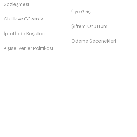
Sözleşmesi
Üye Girişi
Gizlilik ve Güvenlik
Şifremi Unuttum
er Wind Dövme Bakır Tencere Seti
İptal İade Koşullari
Ödeme Seçenekleri
Kişisel Veriler Politikası
L