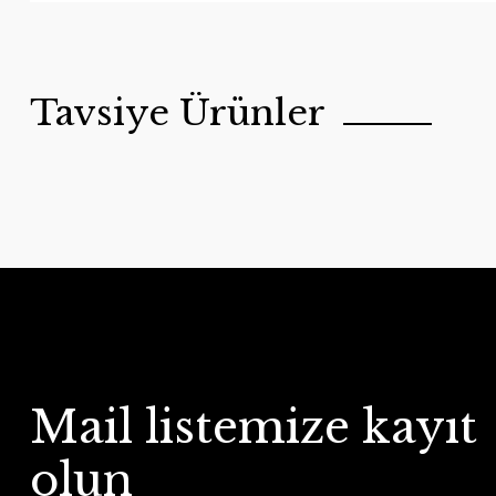
Tavsiye Ürünler
Mail listemize kayıt
Handygoo Bakır Sos Tavası
olun
Handygoo