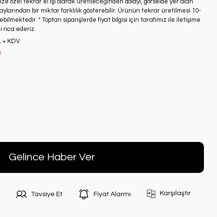
ze özel tekrar el işi olarak üretileceğinden dolayı, görselde yer alan
ylarından bir miktar farklılık gösterebilir. Ürünün tekrar üretilmesi 10-
bilmektedir. * Toptan siparişlerde fiyat bilgisi için tarafımız ile iletişime
 rica ederiz.
L + KDV
!
Gelince Haber Ver
Karşılaştır
Tavsiye Et
Fiyat Alarmı