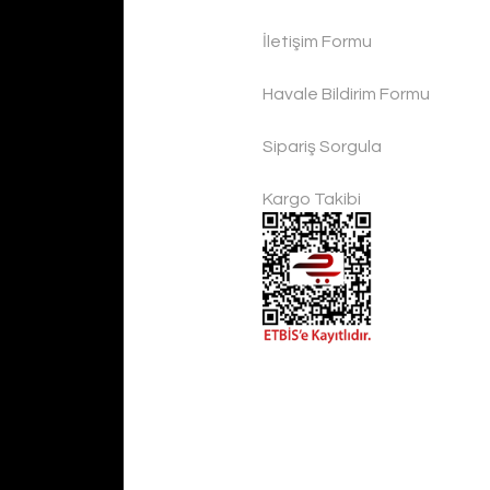
İletişim Formu
ntap Dövme Bakır Tencere Seti
Havale Bildirim Formu
Handygoo Hamm
Sipariş Sorgula
Handygoo
TL
Kargo Takibi
14.000,00 T