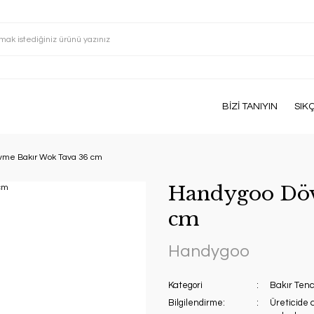
BİZİ TANIYIN
SIK
vme Bakır Wok Tava 36 cm
Handygoo Döv
cm
Handygoo
Kategori
Bakır Tenc
Bilgilendirme:
Üreticide 