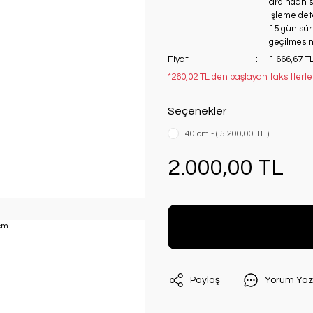
ardından si
işleme deta
15 gün süre
geçilmesini
Fiyat
1.666,67 T
*260,02 TL den başlayan taksitlerle
Seçenekler
40 cm - ( 5.200,00 TL )
2.000,00 TL
Paylaş
Yorum Yaz