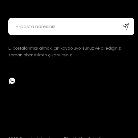
1.100,00 TL
Handygoo Ayı
Handygoo
E-postalarımızı almak için kaydoluyorsunuz ve dilediğiniz
11.000,00 
zaman abonelikten çıkabilirsiniz.