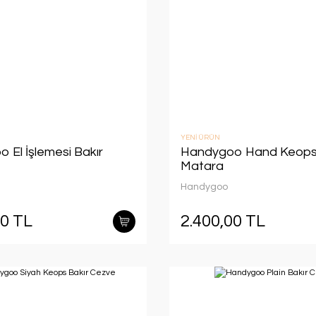
YENİ ÜRÜN
 El İşlemesi Bakır
Handygoo Hand Keops 
Matara
Handygoo
00 TL
2.400,00 TL