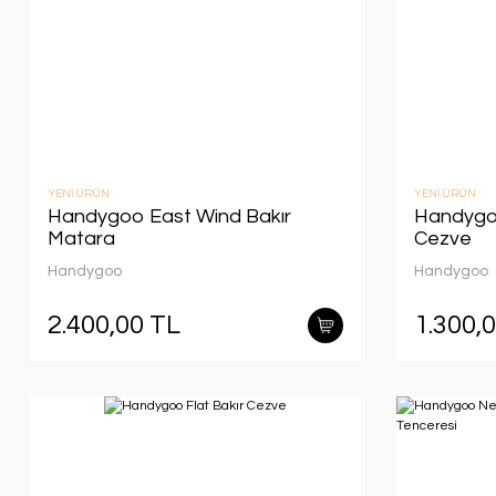
YENİ ÜRÜN
YENİ ÜRÜN
Handygoo East Wind Bakır
Handygoo
Matara
Cezve
Handygoo
Handygoo
2.400,00 TL
1.300,