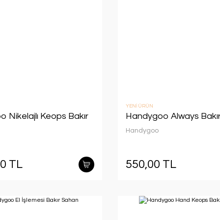
YENİ ÜRÜN
 Nikelajlı Keops Bakır
Handygoo Always Bakır 
Handygoo
00 TL
550,00 TL