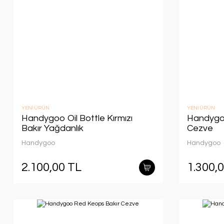
YENİ ÜRÜN
YENİ ÜRÜN
Handygoo Oil Bottle Kırmızı
Handygoo
Bakır Yağdanlık
Cezve
Handygoo
Handygoo
2.100,00 TL
1.300,