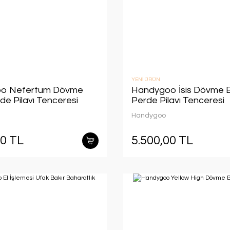
YENİ ÜRÜN
o Nefertum Dövme
Handygoo İsis Dövme B
de Pilavı Tenceresi
Perde Pilavı Tenceresi
Handygoo
00 TL
5.500,00 TL